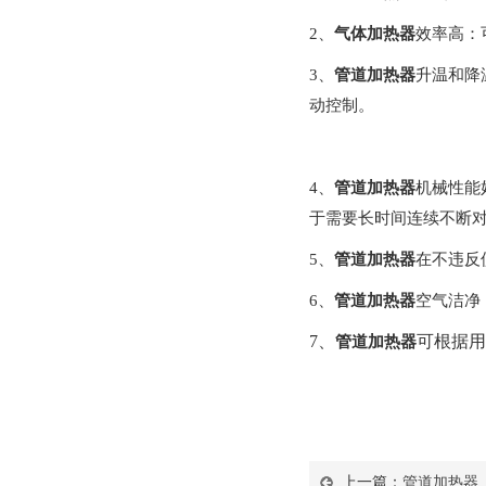
2
、
气体加热器
效率高：
3
、
管道加热器
升温和降
动控制。
4
、
管道加热器
机械性能
于需要长时间连续不断
5
、
管道加热器
在不违反
6
、
管道加热器
空气洁净
7
、
可根据用
管道加热器
上一篇：
管道加热器