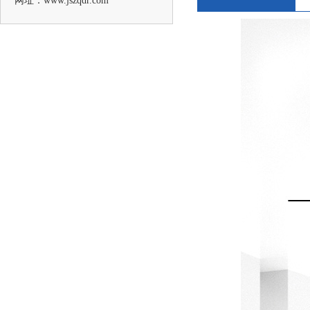
网址：www.jszqdr.com