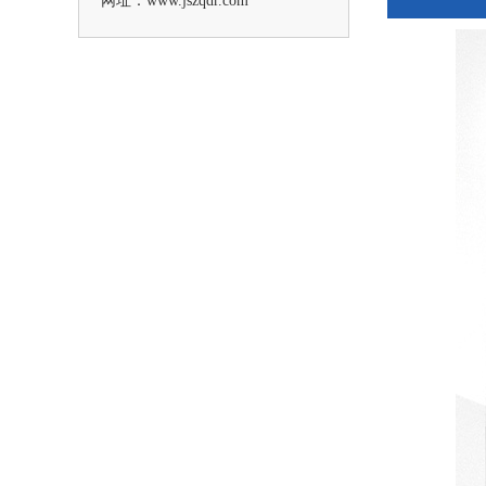
网址：www.jszqdr.com